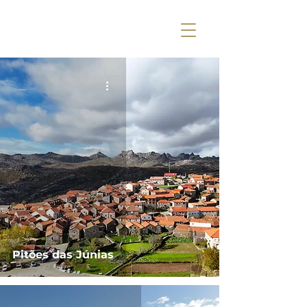
Pitões das Júnias