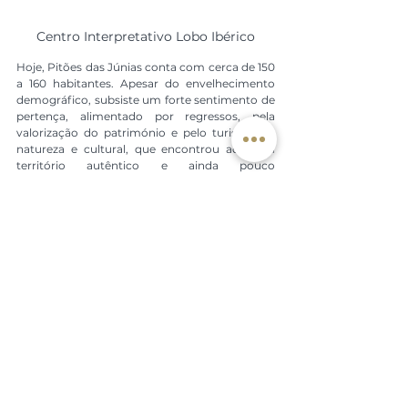
Centro Interpretativo Lobo Ibérico
Hoje, Pitões das Júnias conta com cerca de 150 
a 160 habitantes. Apesar do envelhecimento 
demográfico, subsiste um forte sentimento de 
pertença, alimentado por regressos, pela 
valorização do património e pelo turismo de 
natureza e cultural, que encontrou aqui um 
território autêntico e ainda pouco 
descaracterizado. O futuro de Pitões das Júnias 
passa por permanecer sem se perder. O 
grande desafio é equilibrar a preservação da 
identidade comunitária, a proteção do 
território e a necessidade de fixar população, 
sem transformar a aldeia num simples cenário. 
Num mundo cada vez mais uniforme, Pitões 
continua a ser um lugar onde a montanha 
ensinou a viver em conjunto, a resistir e a não 
esquecer.
O que visitar em Pitões das Júnias?