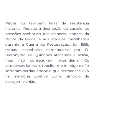
Pitões foi também terra de resistência 
histórica. Resistiu à destruição do castelo, às 
pressões senhoriais dos Menezes, condes da 
Ponte da Barca, e aos ataques castelhanos 
durante a Guerra da Restauração. Em 1665, 
tropas espanholas comandadas por D. 
Hieronymo de Quiñones atacaram a aldeia, 
mas não conseguiram incendiá-la. Os 
pitonenses lutaram, repeliram o inimigo e não 
sofreram perdas, episódio que permanece vivo 
na memória coletiva como símbolo de 
coragem e união.