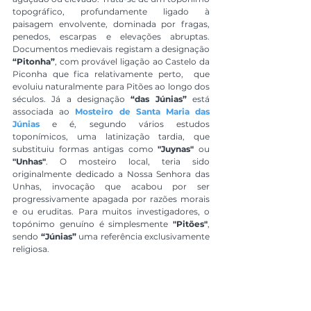
topográfico, profundamente ligado à 
paisagem envolvente, dominada por fragas, 
penedos, escarpas e elevações abruptas. 
Documentos medievais registam a designação 
“Pitonha”
, com provável ligação ao Castelo da 
Piconha que fica relativamente perto,  que 
evoluiu naturalmente para Pitões ao longo dos 
séculos. Já a designação 
“das Júnias”
 está 
associada ao 
Mosteiro de Santa Maria das 
Júnias
 e é, segundo vários estudos 
toponímicos, uma latinização tardia, que 
substituiu formas antigas como 
"Juynas"
 ou 
"Unhas"
. O mosteiro local, teria sido 
originalmente dedicado a Nossa Senhora das 
Unhas, invocação que acabou por ser 
progressivamente apagada por razões morais 
e ou eruditas. Para muitos investigadores, o 
topónimo genuíno é simplesmente 
"Pitões"
, 
sendo 
“Júnias”
 uma referência exclusivamente 
religiosa.