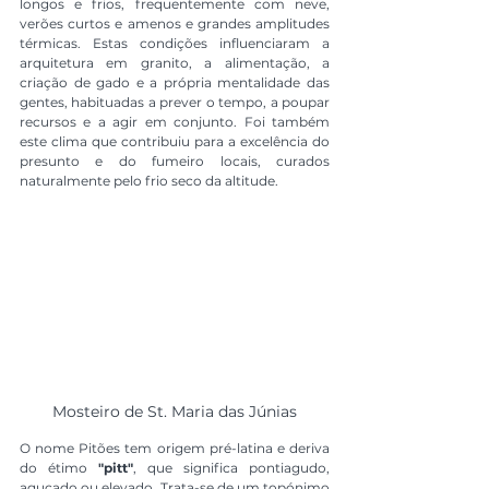
longos e frios, frequentemente com neve, 
verões curtos e amenos e grandes amplitudes 
térmicas. Estas condições influenciaram a 
arquitetura em granito, a alimentação, a 
criação de gado e a própria mentalidade das 
gentes, habituadas a prever o tempo, a poupar 
recursos e a agir em conjunto. Foi também 
este clima que contribuiu para a excelência do 
presunto e do fumeiro locais, curados 
naturalmente pelo frio seco da altitude.
Mosteiro de St. Maria das Júnias
O nome Pitões tem origem pré-latina e deriva 
do étimo 
"pitt"
, que significa pontiagudo, 
aguçado ou elevado. Trata-se de um topónimo 