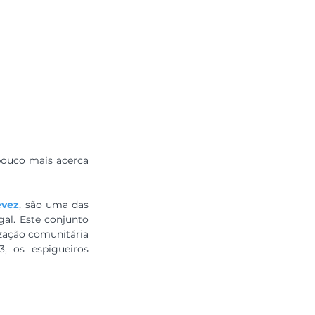
pouco mais acerca 
evez
, são uma das 
al. Este conjunto 
zação comunitária 
, os espigueiros 