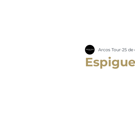
Arcos Tour
25 de 
Espigue