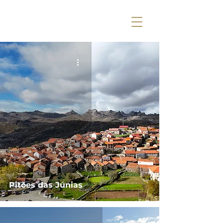
Pitões das Júnias