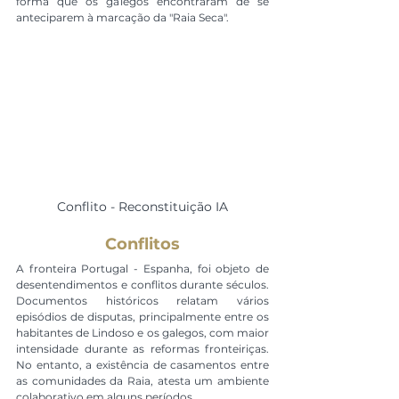
forma que os galegos encontraram de se 
anteciparem à marcação da "Raia Seca".
Conflito - Reconstituição IA
Conflitos
A fronteira Portugal - Espanha, foi objeto de 
desentendimentos e conflitos durante séculos. 
Documentos históricos relatam vários 
episódios de disputas, principalmente entre os 
habitantes de Lindoso e os galegos, com maior 
intensidade durante as reformas fronteiriças. 
No entanto, a existência de casamentos entre 
as comunidades da Raia, atesta um ambiente 
colaborativo em alguns períodos.