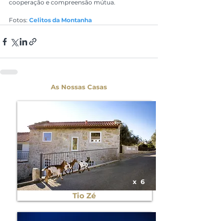
cooperação e compreensão mútua.
Fotos: 
Celitos da Montanha
As Nossas Casas
x
6
Tio Zé