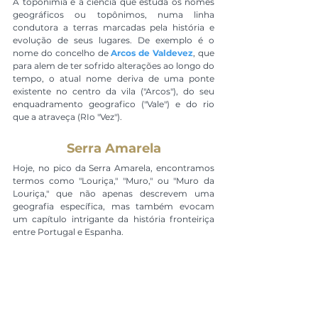
A toponímia é a ciência que estuda os nomes 
geográficos ou topônimos, numa linha 
condutora a terras marcadas pela história e 
evolução de seus lugares. De exemplo é o 
nome do concelho de 
Arcos de Valdevez
, que 
para alem de ter sofrido alterações ao longo do 
tempo, o atual nome deriva de uma ponte 
existente no centro da vila ("Arcos"), do seu 
enquadramento geografico ("Vale") e do rio 
que a atraveça (RIo "Vez"). 
Serra Amarela
Hoje, no pico da Serra Amarela, encontramos 
termos como "Louriça," "Muro," ou "Muro da 
Louriça," que não apenas descrevem uma 
geografia específica, mas também evocam 
um capítulo intrigante da história fronteiriça 
entre Portugal e Espanha.