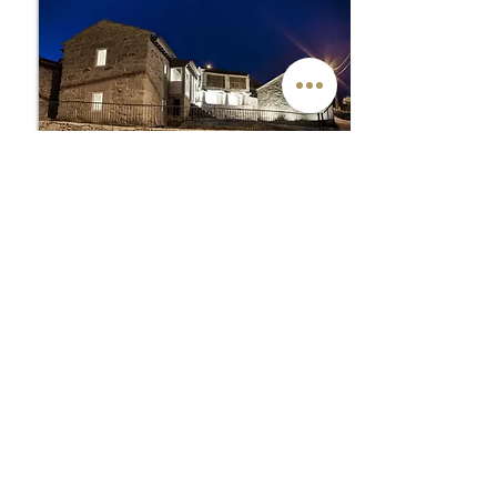
x
6
Espigueiro
x
8
Mãe