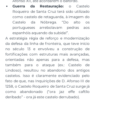
Afonso XII, até acordarem o bafordo.
Guerra da Restauração:
 o Castelo 
Roqueiro de Santa Cruz terá sido utilizado 
como castelo de retaguarda, à imagem do 
Castelo da Nóbrega. “Do alto os 
portugueses arrebolavam pedras aos 
espanhóis aquando da subida!”.
A estratégia régia de reforço e modernização 
da defesa da linha de fronteira, que teve início 
no século 13 e envolveu a construção de 
fortificações com estruturas mais avançadas, 
orientadas não apenas para a defesa, mas 
também para o ataque (ex.: Castelo de 
Lindoso), resultou no abandono dos antigos 
castelos. Isso é claramente evidenciado pelo 
fato de que, nas Inquirições de D. Afonso III de 
1258, o Castelo Roqueiro de Santa Cruz surge já 
como abandonado (“ora jaz effe caftllo 
deribado” - ora já este castelo derrubado).