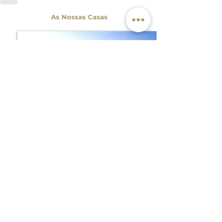
As Nossas Casas
x
6
Tio Zé