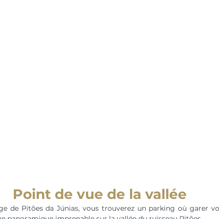
Point de vue de la vallée
age de Pitões da Júnias, vous trouverez un parking où garer votr
ue panoramique imprenable sur la vallée du ruisseau Pitões.