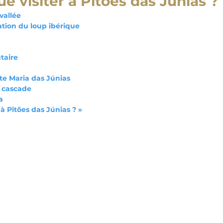
e visiter à Pitões das Júnias ?
vallée
ation du loup ibérique
taire
te Maria das Júnias
a cascade
a
 à Pitões das Júnias ? »