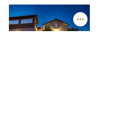
x
8
Mãe
x
4
Eira