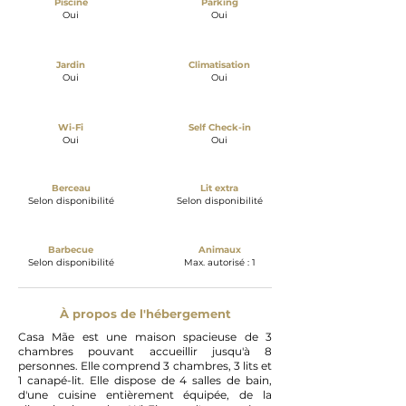
Piscine
Parking
Oui
Oui
Jardin
Climatisation
Oui
Oui
Wi-Fi
Self Check-in
Oui
Oui
Berceau
Lit extra
Selon disponibilité
Selon disponibilité
Barbecue
Animaux
Selon disponibilité
Max. autorisé : 1
À propos de l'hébergement
Casa Mãe est une maison spacieuse de 3
chambres pouvant accueillir jusqu'à 8
personnes. Elle comprend 3 chambres, 3 lits et
1 canapé-lit. Elle dispose de 4 salles de bain,
d'une cuisine entièrement équipée, de la