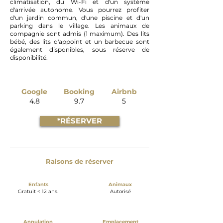
climatisation, du Wi-Fi et d'un système
d'arrivée autonome. Vous pourrez profiter
d'un jardin commun, d'une piscine et d'un
parking dans le village. Les animaux de
compagnie sont admis (1 maximum). Des lits
bébé, des lits d'appoint et un barbecue sont
également disponibles, sous réserve de
disponibilité.
Google
Booking
Airbnb
4.8
9.7
5
*RÉSERVER
Raisons de réserver
Enfants
Animaux
Gratuit < 12 ans.
Autorisé
Annulation
Emplacement