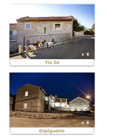
x
6
Tio Zé
x
6
Espigueiro