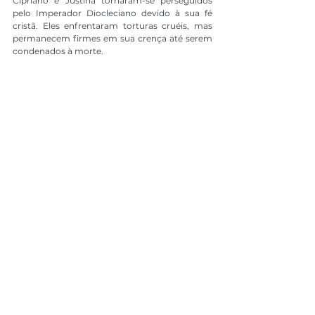
Cipriano e Justina tornaram-se perseguidos 
pelo Imperador Diocleciano devido à sua fé 
cristã. Eles enfrentaram torturas cruéis, mas 
permanecem firmes em sua crença até serem 
condenados à morte.