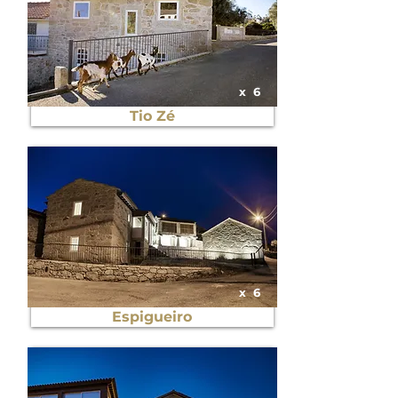
x
6
Tio Zé
x
6
Espigueiro