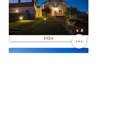
x
8
Mãe
x
4
Eira