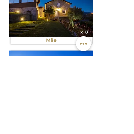
x
8
Mãe
x
4
Eira