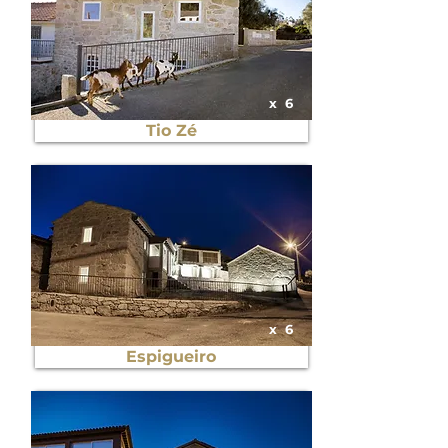
x
6
Tio Zé
x
6
Espigueiro