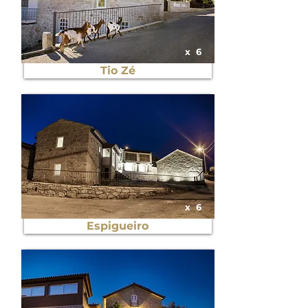
x
6
Tio Zé
x
6
Espigueiro