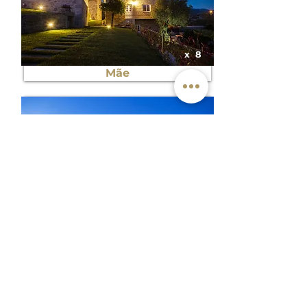
x
8
Mãe
x
4
Eira