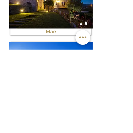
x
8
Mãe
x
4
Eira