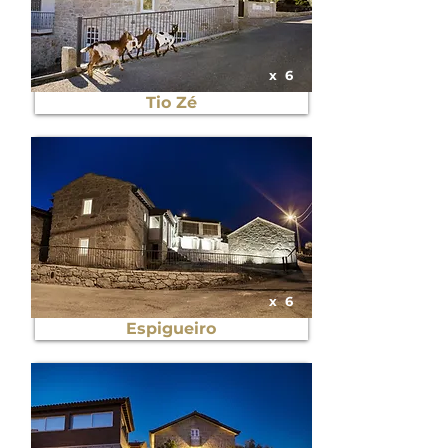
x
6
Tio Zé
x
6
Espigueiro