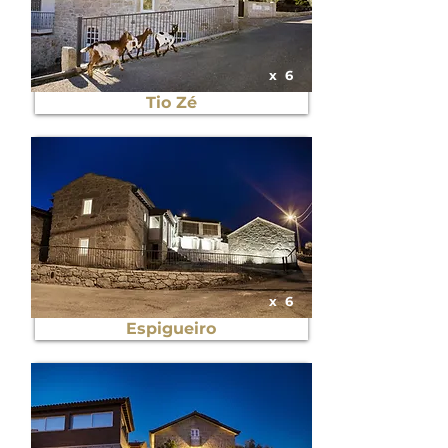
x
6
Tio Zé
x
6
Espigueiro