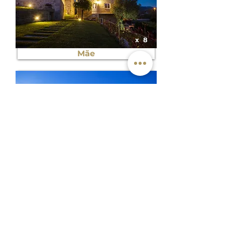
x
8
Mãe
x
4
Eira